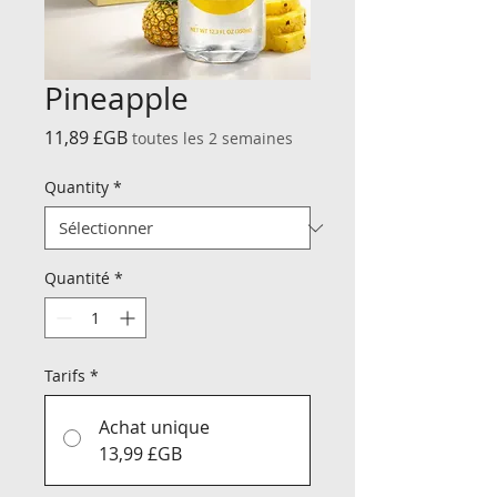
Pineapple
Prix
11,89 £GB
toutes les 2 semaines
Quantity
*
Quantité
*
Tarifs
*
Achat unique
13,99 £GB