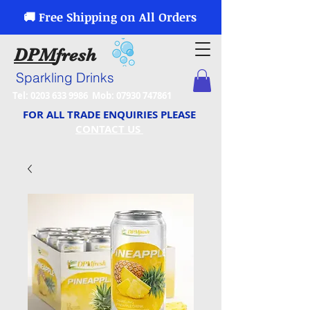
🚚 Free Shipping on All Orders
DPM
fresh
Sparkling Drinks
Tel:
0203 633 9986
Mob:
07930 747861
FOR ALL TRADE ENQUIRIES PLEASE
CONTACT US